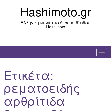
Skip
Hashimoto.gr
to
content
Ελληνική κοινότητα θυρεοειδίτιδας
Hashimoto
T
o
g
Ετικέτα:
g
l
ρεματοειδής
e
n
αρθρίτιδα
a
v
i