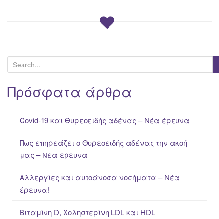
S
e
a
Πρόσφατα άρθρα
r
c
Covid-19 και Θυρεοειδής αδένας – Νέα έρευνα
h
f
Πως επηρεάζει ο Θυρεοειδής αδένας την ακοή
o
μας – Νέα έρευνα
r
:
Αλλεργίες και αυτοάνοσα νοσήματα – Νέα
έρευνα!
Βιταμίνη D, Χοληστερίνη LDL και HDL