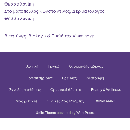
Θεσσαλονίκη
Σταματόπουλος Κωνσταντίνος, Δερματολόγος,
Θεσσαλονίκη
Βιταμίνες, Βιολογικά Προϊόντα Vitamino.gr
Αρχική
Γενικά
Θυρεοειδής αδένας
Εργαστηριακά
Έρευνες
Διατροφή
Συνοδές παθήσεις
Ορμονικά θέματα
Beauty & Wellness
Μας ρωτάτε
Οι δικές σας ιστορίες
Επικοινωνία
Unite Theme
powered by
WordPress
.