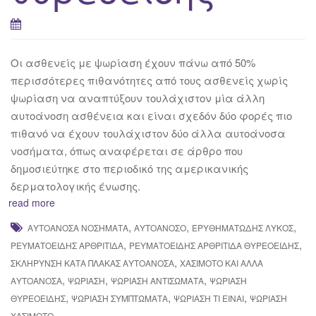
Οι ασθενείς με ψωρίαση έχουν πάνω από 50%
περισσότερες πιθανότητες από τους ασθενείς χωρίς
ψωρίαση να αναπτύξουν τουλάχιστον μία άλλη
αυτοάνοση ασθένεια και είναι σχεδόν δύο φορές πιο
πιθανό να έχουν τουλάχιστον δύο άλλα αυτοάνοσα
νοσήματα, όπως αναφέρεται σε άρθρο που
δημοσιεύτηκε στο περιοδικό της αμερικανικής
δερματολογικής ένωσης.
read more
,
,
,
ΑΥΤΟΆΝΟΣΑ ΝΟΣΉΜΑΤΑ
ΑΥΤΟΆΝΟΣΟ
ΕΡΥΘΗΜΑΤΏΔΗΣ ΛΎΚΟΣ
,
,
ΡΕΥΜΑΤΟΕΙΔΉΣ ΑΡΘΡΊΤΙΔΑ
ΡΕΥΜΑΤΟΕΙΔΉΣ ΑΡΘΡΊΤΙΔΑ ΘΥΡΕΟΕΙΔΉΣ
,
ΣΚΛΉΡΥΝΣΗ ΚΑΤΆ ΠΛΆΚΑΣ ΑΥΤΟΆΝΟΣΑ
ΧΑΣΙΜΟΤΟ ΚΑΙ ΆΛΛΑ
,
,
,
ΑΥΤΟΆΝΟΣΑ
ΨΩΡΊΑΣΗ
ΨΩΡΊΑΣΗ ΑΝΤΙΣΏΜΑΤΑ
ΨΩΡΊΑΣΗ
,
,
,
ΘΥΡΕΟΕΙΔΉΣ
ΨΩΡΙΑΣΗ ΣΥΜΠΤΏΜΑΤΑ
ΨΩΡΙΑΣΗ ΤΙ ΕΙΝΑΙ
ΨΩΡΊΑΣΗ
ΧΑΣΙΜΌΤΟ