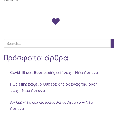
S
e
a
Πρόσφατα άρθρα
r
c
Covid-19 και Θυρεοειδής αδένας – Νέα έρευνα
h
f
Πως επηρεάζει ο Θυρεοειδής αδένας την ακοή
o
μας – Νέα έρευνα
r
:
Αλλεργίες και αυτοάνοσα νοσήματα – Νέα
έρευνα!