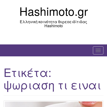
Skip
Hashimoto.gr
to
content
Ελληνική κοινότητα θυρεοειδίτιδας
Hashimoto
T
o
g
Ετικέτα:
g
l
ψωριαση τι ειναι
e
n
a
v
i