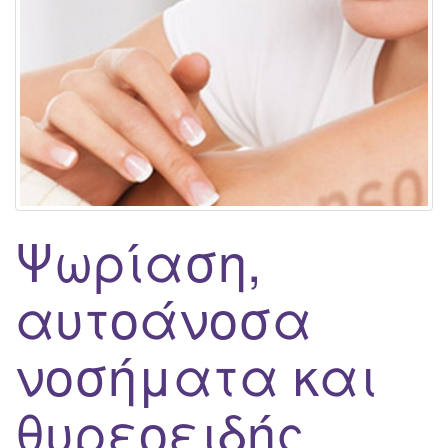
g
a
t
i
o
n
Ψωρίαση,
αυτοάνοσα
νοσήματα και
θυρεοειδής