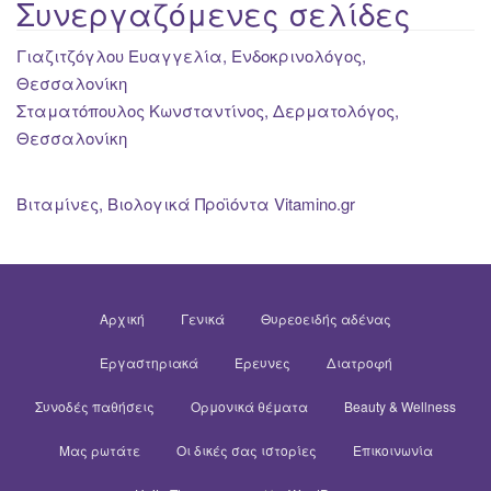
Συνεργαζόμενες σελίδες
Γιαζιτζόγλου Ευαγγελία, Ενδοκρινολόγος,
Θεσσαλονίκη
Σταματόπουλος Κωνσταντίνος, Δερματολόγος,
Θεσσαλονίκη
Βιταμίνες, Βιολογικά Προϊόντα Vitamino.gr
Αρχική
Γενικά
Θυρεοειδής αδένας
Εργαστηριακά
Έρευνες
Διατροφή
Συνοδές παθήσεις
Ορμονικά θέματα
Beauty & Wellness
Μας ρωτάτε
Οι δικές σας ιστορίες
Επικοινωνία