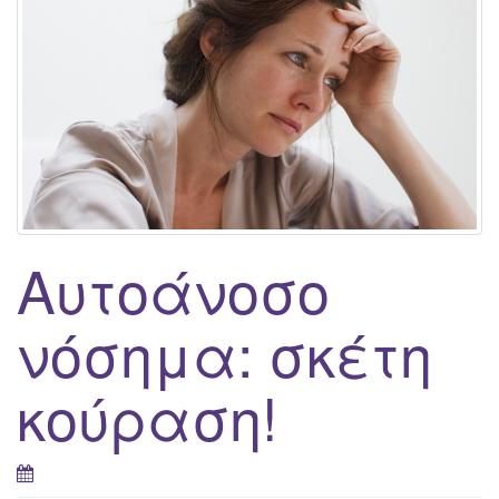
g
a
t
i
o
n
Αυτοάνοσο
νόσημα: σκέτη
κούραση!