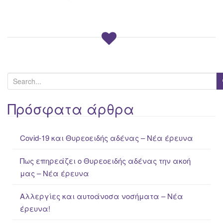
S
e
a
Πρόσφατα άρθρα
r
c
Covid-19 και Θυρεοειδής αδένας – Νέα έρευνα
h
f
Πως επηρεάζει ο Θυρεοειδής αδένας την ακοή
o
μας – Νέα έρευνα
r
:
Αλλεργίες και αυτοάνοσα νοσήματα – Νέα
έρευνα!