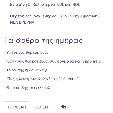
Βιταμίνη D, Χοληστερίνη LDL και HDL
Θυρεοειδής, ραδιενεργό ιώδιο και εγκυμοσύνη –
ΝΕΑ ΈΡΕΥΝΑ
Τα άρθρα της ημέρας
Υπέρηχος θυρεοειδούς
Καρκίνος θυρεοειδούς: συμπτώματα και θεραπεία
Το poll της εβδομάδας!
“Πώς η Xασιμότο άλλαξε τη ζωή μου…”
Θυρεοειδής και αλκοόλ
POPULAR
RECENT