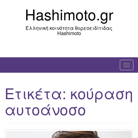
Skip
Hashimoto.gr
to
content
Ελληνική κοινότητα θυρεοειδίτιδας
Hashimoto
T
o
g
Ετικέτα:
κούραση
g
l
αυτοάνοσο
e
n
a
v
i