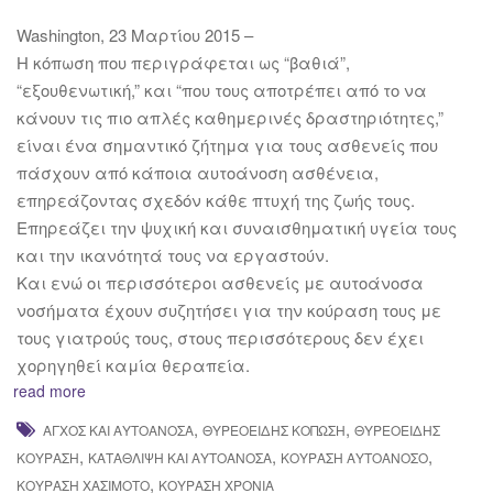
Washington, 23 Μαρτίου 2015 –
Η κόπωση που περιγράφεται ως “βαθιά”,
“εξουθενωτική,” και “που τους αποτρέπει από το να
κάνουν τις πιο απλές καθημερινές δραστηριότητες,”
είναι ένα σημαντικό ζήτημα για τους ασθενείς που
πάσχουν από κάποια αυτοάνοση ασθένεια,
επηρεάζοντας σχεδόν κάθε πτυχή της ζωής τους.
Επηρεάζει την ψυχική και συναισθηματική υγεία τους
και την ικανότητά τους να εργαστούν.
Και ενώ οι περισσότεροι ασθενείς με αυτοάνοσα
νοσήματα έχουν συζητήσει για την κούραση τους με
τους γιατρούς τους, στους περισσότερους δεν έχει
χορηγηθεί καμία θεραπεία.
read more
,
,
ΆΓΧΟΣ ΚΑΙ ΑΥΤΟΆΝΟΣΑ
ΘΥΡΕΟΕΙΔΉΣ ΚΌΠΩΣΗ
ΘΥΡΕΟΕΙΔΉΣ
,
,
,
ΚΟΎΡΑΣΗ
ΚΑΤΆΘΛΙΨΗ ΚΑΙ ΑΥΤΟΆΝΟΣΑ
ΚΟΎΡΑΣΗ ΑΥΤΟΆΝΟΣΟ
,
ΚΟΎΡΑΣΗ ΧΑΣΙΜΌΤΟ
ΚΟΎΡΑΣΗ ΧΡΌΝΙΑ