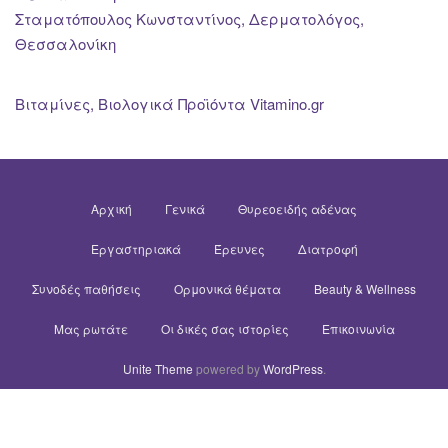
Σταματόπουλος Κωνσταντίνος, Δερματολόγος,
Θεσσαλονίκη
Βιταμίνες, Βιολογικά Προϊόντα Vitamino.gr
Αρχική
Γενικά
Θυρεοειδής αδένας
Εργαστηριακά
Έρευνες
Διατροφή
Συνοδές παθήσεις
Ορμονικά θέματα
Beauty & Wellness
Μας ρωτάτε
Οι δικές σας ιστορίες
Επικοινωνία
Unite Theme
powered by
WordPress
.