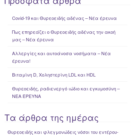
Πρόσφατα άρθρα
r
c
Covid-19 και Θυρεοειδής αδένας – Νέα έρευνα
h
f
Πως επηρεάζει ο Θυρεοειδής αδένας την ακοή
o
μας – Νέα έρευνα
r
:
Αλλεργίες και αυτοάνοσα νοσήματα – Νέα
έρευνα!
Βιταμίνη D, Χοληστερίνη LDL και HDL
Θυρεοειδής, ραδιενεργό ιώδιο και εγκυμοσύνη –
ΝΕΑ ΈΡΕΥΝΑ
Τα άρθρα της ημέρας
Θυρεοειδής και φλεγμονώδεις νόσοι του εντέρου-