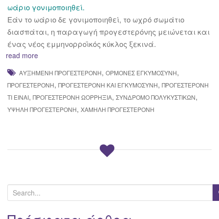
ωάριο γονιμοποιηθεί.
Εάν το ωάριο δε γονιμοποιηθεί, το ωχρό σωμάτιο
διασπάται, η παραγωγή προγεστερόνης μειώνεται και
ένας νέος εμμηνορροϊκός κύκλος ξεκινά.
read more
,
,
ΑΥΞΗΜΈΝΗ ΠΡΟΓΕΣΤΕΡΌΝΗ
ΟΡΜΌΝΕΣ ΕΓΚΥΜΟΣΎΝΗ
,
,
ΠΡΟΓΕΣΤΕΡΌΝΗ
ΠΡΟΓΕΣΤΕΡΟΝΗ ΚΑΙ ΕΓΚΥΜΟΣΎΝΗ
ΠΡΟΓΕΣΤΕΡΌΝΗ
,
,
,
ΤΙ ΕΊΝΑΙ
ΠΡΟΓΕΣΤΕΡΌΝΗ ΩΟΡΡΗΞΊΑ
ΣΎΝΔΡΟΜΟ ΠΟΛΥΚΥΣΤΙΚΏΝ
,
ΥΨΗΛΉ ΠΡΟΓΕΣΤΕΡΌΝΗ
ΧΑΜΗΛΉ ΠΡΟΓΕΣΤΕΡΌΝΗ
S
e
a