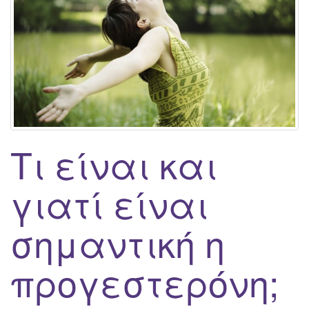
g
a
t
i
o
n
Τι είναι και
γιατί είναι
σημαντική η
προγεστερόνη;