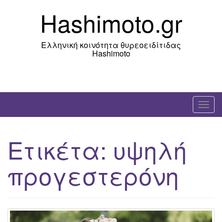
Skip
Hashimoto.gr
to
content
Ελληνική κοινότητα θυρεοειδίτιδας
Hashimoto
T
o
g
Ετικέτα:
υψηλή
g
l
προγεστερόνη
e
n
a
v
i