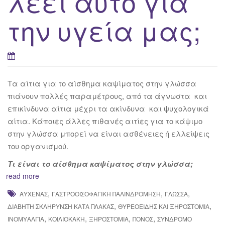
λέει αυτό για
την υγεία μας;
Τα αίτια για το αίσθημα καψίματος στην γλώσσα
πιάνουν πολλές παραμέτρους, από τα άγνωστα και
επικίνδυνα αίτια μέχρι τα ακίνδυνα και ψυχολογικά
αίτια. Κάποιες άλλες πιθανές αιτίες για το κάψιμο
στην γλώσσα μπορεί να είναι ασθένειες ή ελλείψεις
του οργανισμού.
Τι είναι το αίσθημα καψίματος στην γλώσσα;
read more
,
,
,
ΑΥΧΈΝΑΣ
ΓΑΣΤΡΟΟΙΣΟΦΑΓΙΚΉ ΠΑΛΙΝΔΡΌΜΗΣΗ
ΓΛΏΣΣΑ
,
,
ΔΙΑΒΉΤΗ ΣΚΛΉΡΥΝΣΗ ΚΑΤΆ ΠΛΆΚΑΣ
ΘΥΡΕΟΕΙΔΉΣ ΚΑΙ ΞΗΡΟΣΤΟΜΊΑ
,
,
,
,
ΙΝΟΜΥΑΛΓΊΑ
ΚΟΙΛΙΟΚΆΚΗ
ΞΗΡΟΣΤΟΜΊΑ
ΠΌΝΟΣ
ΣΎΝΔΡΟΜΟ