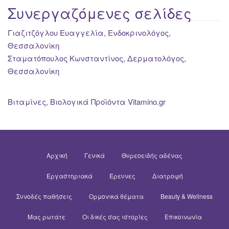
Συνεργαζόμενες σελίδες
Γιαζιτζόγλου Ευαγγελία, Ενδοκρινολόγος,
Θεσσαλονίκη
Σταματόπουλος Κωνσταντίνος, Δερματολόγος,
Θεσσαλονίκη
Βιταμίνες, Βιολογικά Προϊόντα Vitamino.gr
Αρχική
Γενικά
Θυρεοειδής αδένας
Εργαστηριακά
Έρευνες
Διατροφή
Συνοδές παθήσεις
Ορμονικά θέματα
Beauty & Wellness
Μας ρωτάτε
Οι δικές σας ιστορίες
Επικοινωνία