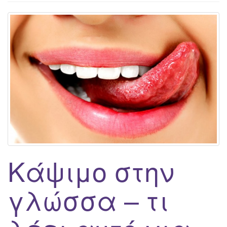
g
a
t
i
o
n
Κάψιμο στην
γλώσσα – τι