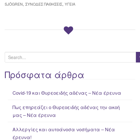
,
,
SJÖGREN
ΣΥΝΟΔΈΣ ΠΑΘΉΣΕΙΣ
ΥΓΕΊΑ
S
e
a
Πρόσφατα άρθρα
r
c
Covid-19 και Θυρεοειδής αδένας – Νέα έρευνα
h
f
Πως επηρεάζει ο Θυρεοειδής αδένας την ακοή
o
μας – Νέα έρευνα
r
:
Αλλεργίες και αυτοάνοσα νοσήματα – Νέα
έρευνα!