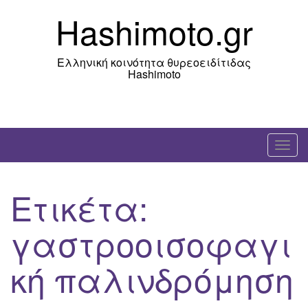
Skip
Hashimoto.gr
to
content
Ελληνική κοινότητα θυρεοειδίτιδας
Hashimoto
T
o
g
Ετικέτα:
g
l
γαστροοισοφαγι
e
n
κή παλινδρόμηση
a
v
i