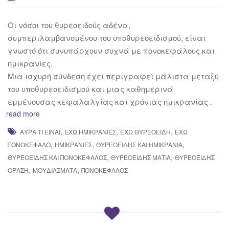
Οι νόσοι του θυρεοειδούς αδένα,
συμπεριλαμβανομένου του υποθυρεοειδισμού, είναι
γνωστό ότι συνυπάρχουν συχνά με πονοκεφάλους και
ημικρανίες.
Μια ισχυρή σύνδεση έχει περιγραφεί μάλιστα μεταξύ
του υποθυρεοειδισμού και μιας καθημερινά
εμμένουσας κεφαλαλγίας και χρόνιας ημικρανίας .
read more
,
,
,
ΑΎΡΑ ΤΙ ΕΊΝΑΙ
ΈΧΩ ΗΜΙΚΡΑΝΊΕΣ
ΈΧΩ ΘΥΡΕΟΕΙΔΉ
ΈΧΩ
,
,
,
ΠΟΝΟΚΈΦΑΛΟ
ΗΜΙΚΡΑΝΊΕΣ
ΘΥΡΕΟΕΙΔΉΣ ΚΑΙ ΗΜΙΚΡΑΝΊΑ
,
,
ΘΥΡΕΟΕΙΔΉΣ ΚΑΙ ΠΟΝΟΚΈΦΑΛΟΣ
ΘΥΡΕΟΕΙΔΉΣ ΜΆΤΙΑ
ΘΥΡΕΟΕΙΔΉΣ
,
,
ΌΡΑΣΗ
ΜΟΥΔΙΆΣΜΑΤΑ
ΠΟΝΟΚΈΦΑΛΟΣ