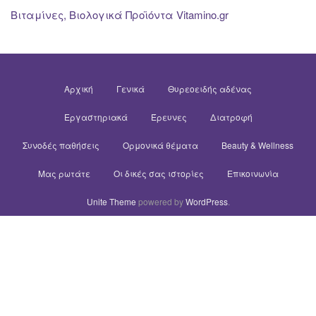
Βιταμίνες, Βιολογικά Προϊόντα Vitamino.gr
Αρχική
Γενικά
Θυρεοειδής αδένας
Εργαστηριακά
Έρευνες
Διατροφή
Συνοδές παθήσεις
Ορμονικά θέματα
Beauty & Wellness
Μας ρωτάτε
Οι δικές σας ιστορίες
Επικοινωνία
Unite Theme
powered by
WordPress
.