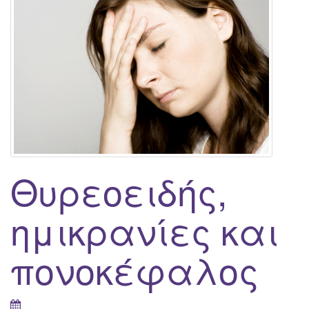
g
a
t
i
o
n
Θυρεοειδής,
ημικρανίες και
πονοκέφαλος