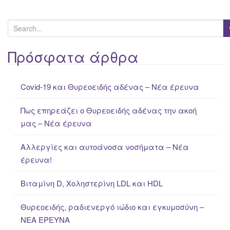
S
e
a
Πρόσφατα άρθρα
r
c
Covid-19 και Θυρεοειδής αδένας – Νέα έρευνα
h
f
Πως επηρεάζει ο Θυρεοειδής αδένας την ακοή
o
μας – Νέα έρευνα
r
:
Αλλεργίες και αυτοάνοσα νοσήματα – Νέα
έρευνα!
Βιταμίνη D, Χοληστερίνη LDL και HDL
Θυρεοειδής, ραδιενεργό ιώδιο και εγκυμοσύνη –
ΝΕΑ ΈΡΕΥΝΑ