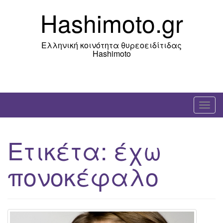
Skip
Hashimoto.gr
to
content
Ελληνική κοινότητα θυρεοειδίτιδας
Hashimoto
T
o
g
Ετικέτα:
έχω
g
l
πονοκέφαλο
e
n
a
v
i