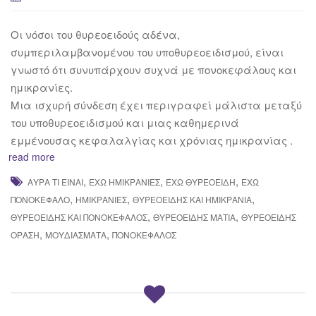
Οι νόσοι του θυρεοειδούς αδένα,
συμπεριλαμβανομένου του υποθυρεοειδισμού, είναι
γνωστό ότι συνυπάρχουν συχνά με πονοκεφάλους και
ημικρανίες.
Μια ισχυρή σύνδεση έχει περιγραφεί μάλιστα μεταξύ
του υποθυρεοειδισμού και μιας καθημερινά
εμμένουσας κεφαλαλγίας και χρόνιας ημικρανίας .
read more
,
,
,
ΑΎΡΑ ΤΙ ΕΊΝΑΙ
ΈΧΩ ΗΜΙΚΡΑΝΊΕΣ
ΈΧΩ ΘΥΡΕΟΕΙΔΉ
ΈΧΩ
,
,
,
ΠΟΝΟΚΈΦΑΛΟ
ΗΜΙΚΡΑΝΊΕΣ
ΘΥΡΕΟΕΙΔΉΣ ΚΑΙ ΗΜΙΚΡΑΝΊΑ
,
,
ΘΥΡΕΟΕΙΔΉΣ ΚΑΙ ΠΟΝΟΚΈΦΑΛΟΣ
ΘΥΡΕΟΕΙΔΉΣ ΜΆΤΙΑ
ΘΥΡΕΟΕΙΔΉΣ
,
,
ΌΡΑΣΗ
ΜΟΥΔΙΆΣΜΑΤΑ
ΠΟΝΟΚΈΦΑΛΟΣ