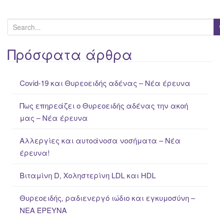
S
e
a
Πρόσφατα άρθρα
r
c
Covid-19 και Θυρεοειδής αδένας – Νέα έρευνα
h
f
Πως επηρεάζει ο Θυρεοειδής αδένας την ακοή
o
μας – Νέα έρευνα
r
:
Αλλεργίες και αυτοάνοσα νοσήματα – Νέα
έρευνα!
Βιταμίνη D, Χοληστερίνη LDL και HDL
Θυρεοειδής, ραδιενεργό ιώδιο και εγκυμοσύνη –
ΝΕΑ ΈΡΕΥΝΑ