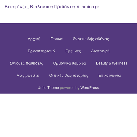
Βιταμίνες, Βιολογικά Προϊόντα Vitamino.gr
Αρχική
Γενικά
Θυρεοειδής αδένας
Εργαστηριακά
Έρευνες
Διατροφή
Συνοδές παθήσεις
Ορμονικά θέματα
Beauty & Wellness
Μας ρωτάτε
Οι δικές σας ιστορίες
Επικοινωνία
Unite Theme
powered by
WordPress
.