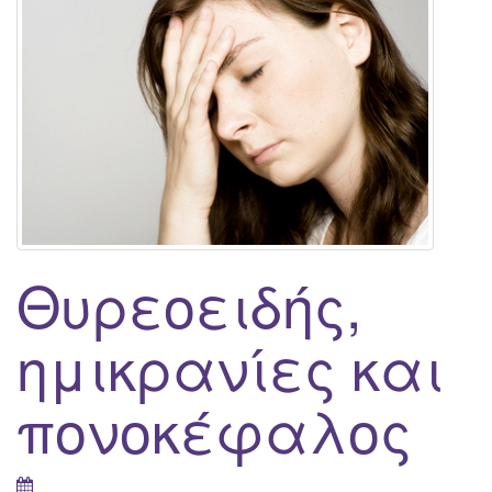
g
a
t
i
o
n
Θυρεοειδής,
ημικρανίες και
πονοκέφαλος