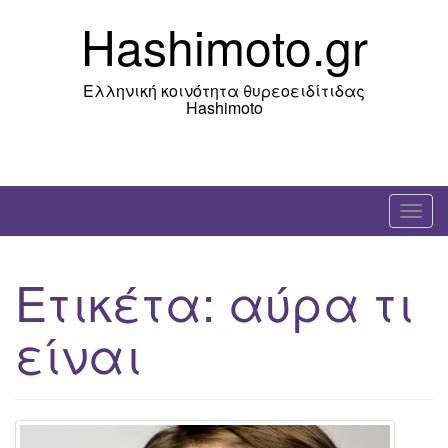
Skip
Hashimoto.gr
to
content
Ελληνική κοινότητα θυρεοειδίτιδας
Hashimoto
T
o
g
Ετικέτα:
αύρα τι
g
l
είναι
e
n
a
v
i