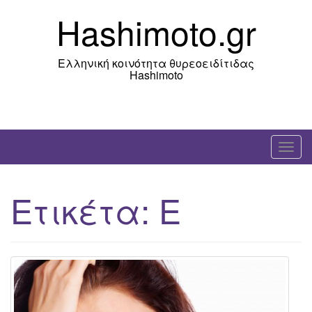
Skip
Hashimoto.gr
to
content
Ελληνική κοινότητα θυρεοειδίτιδας
Hashimoto
T
o
g
Ετικέτα:
E
g
l
e
n
a
v
i