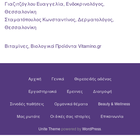
Γιαζιτζόγλου Ευαγγελία, Ενδοκρινολόγος,
Θεσσαλονίκη
Σταματόπουλος Κωνσταντίνος, Δερματολόγος,
Θεσσαλονίκη
Βιταμίνες, Βιολογικά Προϊόντα Vitamino.gr
Αρχική
Γενικά
Θυρεοειδής αδένας
Εργαστηριακά
Έρευνες
Διατροφή
Συνοδές παθήσεις
Ορμονικά θέματα
Beauty & Wellness
Μας ρωτάτε
Οι δικές σας ιστορίες
Επικοινωνία
Unite Theme
powered by
WordPress
.