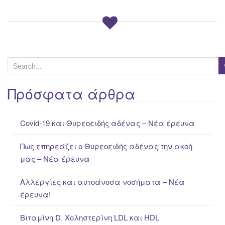
S
e
a
Πρόσφατα άρθρα
r
c
Covid-19 και Θυρεοειδής αδένας – Νέα έρευνα
h
f
Πως επηρεάζει ο Θυρεοειδής αδένας την ακοή
o
μας – Νέα έρευνα
r
:
Αλλεργίες και αυτοάνοσα νοσήματα – Νέα
έρευνα!
Βιταμίνη D, Χοληστερίνη LDL και HDL