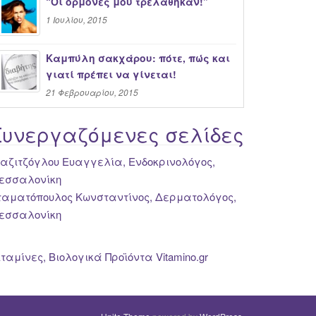
“Oι ορμόνες μου τρελάθηκαν!”
1 Ιουλίου, 2015
Καμπύλη σακχάρου: πότε, πώς και
γιατί πρέπει να γίνεται!
21 Φεβρουαρίου, 2015
Συνεργαζόμενες σελίδες
ιαζιτζόγλου Ευαγγελία, Ενδοκρινολόγος,
εσσαλονίκη
ταματόπουλος Κωνσταντίνος, Δερματολόγος,
εσσαλονίκη
ιταμίνες, Βιολογικά Προϊόντα Vitamino.gr