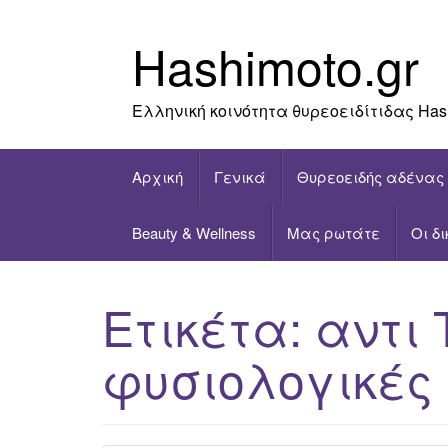
Skip
to
Hashimoto.gr
content
Ελληνική κοινότητα θυρεοειδίτιδας Has
Αρχική
Γενικά
Θυρεοειδής αδένας
Beauty & Wellness
Μας ρωτάτε
Οι δ
Ετικέτα:
αντι
φυσιολογικές 