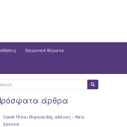
αθήσεις
Ορμονικά θέματα
Πρόσφατα άρθρα
Covid-19 και Θυρεοειδής αδένας – Νέα
έρευνα