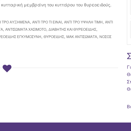
 κυτταρική μεμβράνη του κυττάρου του θυρεοειδούς.
,
,
,
Ι TPO ΑΥΞΗΜΈΝΑ
ΑΝΤΙ ΤΡΟ ΤΙ ΕΊΝΑΙ
ΑΝΤΙ ΤΡΟ ΥΨΗΛΉ ΤΙΜΉ
ΑΝΤΙ
,
,
,
ΤΑ
ΑΝΤΙΣΏΜΑΤΑ ΧΑΣΙΜΌΤΟ
ΔΙΑΒΉΤΗΣ ΚΑΙ ΘΥΡΕΟΕΙΔΉΣ
,
,
,
ΡΕΟΕΙΔΉΣ ΕΓΚΥΜΟΣΎΝΗ
ΘΥΡΟΕΙΔΉΣ
ΜΑΚ ΑΝΤΙΣΏΜΑΤΑ
ΝΌΣΟΣ
Γ
Θ
Σ
Θ
Β