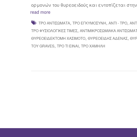
ορμονών του θυρεοειδούς και εντοπίζεται στην
read more
,
,
,
TPO ΑΝΤΙΣΏΜΑΤΑ
TPO ΕΓΚΥΜΟΣΎΝΗ
ΑΝΤΙ - TPO
ΑΝΤ
,
ΤΡΟ ΦΥΣΙΟΛΟΓΙΚΈΣ ΤΙΜΈΣ
ΑΝΤΙΜΙΚΡΟΣΩΜΙΑΚΑ ΑΝΤΙΣΩΜΑ
,
,
ΘΥΡΕΟΕΙΔΕΚΤΟΜΉ ΧΑΣΙΜΌΤΟ
ΘΥΡΕΟΕΙΔΉΣ ΑΔΈΝΑΣ
ΘΥ
,
,
ΤΟΥ GRAVES
ΤΡΟ ΤΙ ΕΊΝΑΙ
ΤΡΟ ΧΑΜΗΛΉ