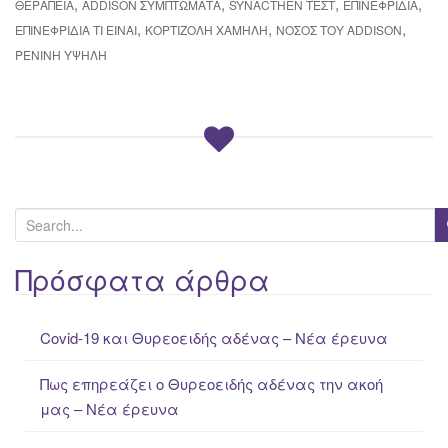
,
,
,
,
ΘΕΡΑΠΕΊΑ
ADDISON ΣΥΜΠΤΏΜΑΤΑ
SYNACTHEN ΤΕΣΤ
ΕΠΙΝΕΦΡΙΔΊΑ
,
,
,
ΕΠΙΝΕΦΡΊΔΙΑ ΤΙ ΕΊΝΑΙ
ΚΟΡΤΙΖΌΛΗ ΧΑΜΗΛΉ
ΝΌΣΟΣ ΤΟΥ ADDISON
ΡΕΝΊΝΗ ΥΨΗΛΉ
S
e
a
Πρόσφατα άρθρα
r
c
Covid-19 και Θυρεοειδής αδένας – Νέα έρευνα
h
f
Πως επηρεάζει ο Θυρεοειδής αδένας την ακοή
o
μας – Νέα έρευνα
r
: