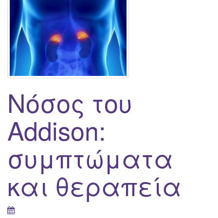
g
a
t
i
o
n
Νόσος του
Addison:
συμπτώματα
και θεραπεία