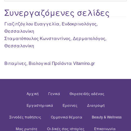
Συνεργαζόμενες σελίδες
Γιαζιτζόγλου Ευαγγελία, Ενδοκρινολόγος,
Θεσσαλονίκη
Σταματόπουλος Κωνσταντίνος, Δερματολόγος,
Θεσσαλονίκη
Βιταμίνες, Βιολογικά Προϊόντα Vitamino.gr
Αρχική
Γενικά
Θυρεοειδής αδένας
Εργαστηριακά
Έρευνες
Διατροφή
Συνοδές παθήσεις
Ορμονικά θέματα
Beauty & Wellness
Μας ρωτάτε
Οι δικές σας ιστορίες
Επικοινωνία