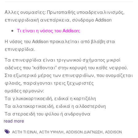
Άλλες ονομασίες: Πρωτοπαθής υποαδρεναλινισμός,
επινεφριδιακή ανεπάρκεια, σύνδρομο Addison
Τι είναι η νόσος του Addison;
H νόσος του Addison προκαλείται από βλάβη στα
επινεφρίδια.
Τα επινεφρίδια είναι τριγωνικού σχήματος μικροί
αδένες που “κάθονται” στην κορυφή του κάθε νεφρoύ.
Στο εξωτερικό μέρος των επινεφριδίων, που ονομάζεται
φλοιός, παράγονται τρεις ξεχωριστές
ομάδες ορμονών:
Τα γλυκοκορτικοειδή, ειδικά η κορτιζόλη
Τα αλατοκορτικοειδή, ειδικά η αλδοστερόνη
Τα στεροειδή του φύλου ή ανδρογόνα
read more
,
,
,
ACTH ΤΙ ΕΊΝΑΙ
ACTH ΥΨΗΛΉ
ADDISON ΔΙΆΓΝΩΣΗ
ADDISON