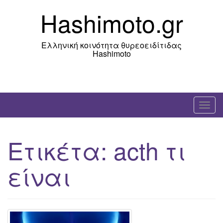
Skip
Hashimoto.gr
to
content
Ελληνική κοινότητα θυρεοειδίτιδας
Hashimoto
T
o
g
Ετικέτα:
acth τι
g
l
είναι
e
n
a
v
i