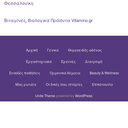
Θεσσαλονίκη
Βιταμίνες, Βιολογικά Προϊόντα Vitamino.gr
Αρχική
Γενικά
Θυρεοειδής αδένας
Εργαστηριακά
Έρευνες
Διατροφή
Συνοδές παθήσεις
Ορμονικά θέματα
Beauty & Wellness
Μας ρωτάτε
Οι δικές σας ιστορίες
Επικοινωνία
Unite Theme
powered by
WordPress
.