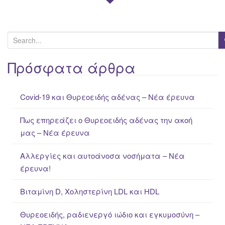
S
e
a
Πρόσφατα άρθρα
r
c
Covid-19 και Θυρεοειδής αδένας – Νέα έρευνα
h
f
Πως επηρεάζει ο Θυρεοειδής αδένας την ακοή
o
μας – Νέα έρευνα
r
:
Αλλεργίες και αυτοάνοσα νοσήματα – Νέα
έρευνα!
Βιταμίνη D, Χοληστερίνη LDL και HDL
Θυρεοειδής, ραδιενεργό ιώδιο και εγκυμοσύνη –