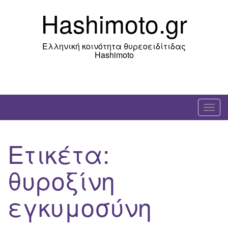
Skip
Hashimoto.gr
to
content
Ελληνική κοινότητα θυρεοειδίτιδας
Hashimoto
T
o
g
Ετικέτα:
g
l
θυροξίνη
e
n
εγκυμοσύνη
a
v
i