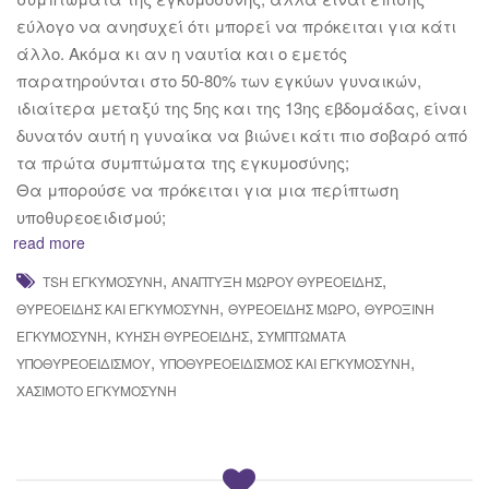
εύλογο να ανησυχεί ότι μπορεί να πρόκειται για κάτι
άλλο. Ακόμα κι αν η ναυτία και ο εμετός
παρατηρούνται στο 50-80% των εγκύων γυναικών,
ιδιαίτερα μεταξύ της 5ης και της 13ης εβδομάδας, είναι
δυνατόν αυτή η γυναίκα να βιώνει κάτι πιο σοβαρό από
τα πρώτα συμπτώματα της εγκυμοσύνης;
Θα μπορούσε να πρόκειται για μια περίπτωση
υποθυρεοειδισμού;
read more
,
,
TSH ΕΓΚΥΜΟΣΎΝΗ
ΑΝΆΠΤΥΞΗ ΜΩΡΟΎ ΘΥΡΕΟΕΙΔΉΣ
,
,
ΘΥΡΕΟΕΙΔΉΣ ΚΑΙ ΕΓΚΥΜΟΣΎΝΗ
ΘΥΡΕΟΕΙΔΉΣ ΜΩΡΌ
ΘΥΡΟΞΊΝΗ
,
,
ΕΓΚΥΜΟΣΎΝΗ
ΚΎΗΣΗ ΘΥΡΕΟΕΙΔΉΣ
ΣΥΜΠΤΏΜΑΤΑ
,
,
ΥΠΟΘΥΡΕΟΕΙΔΙΣΜΟΎ
ΥΠΟΘΥΡΕΟΕΙΔΙΣΜΌΣ ΚΑΙ ΕΓΚΥΜΟΣΎΝΗ
ΧΑΣΙΜΌΤΟ ΕΓΚΥΜΟΣΎΝΗ