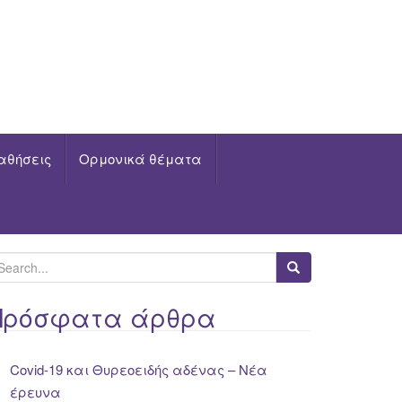
αθήσεις
Ορμονικά θέματα
Πρόσφατα άρθρα
Covid-19 και Θυρεοειδής αδένας – Νέα
έρευνα