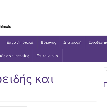
himoto
Εργαστηριακά
Έρευνες
Διατροφή
Συνοδές π
ικές σας ιστορίες
Επικοινωνία
S
ειδής και
e
a
r
c
h
f