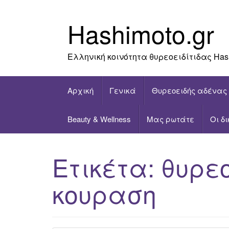
Skip
to
Hashimoto.gr
content
Ελληνική κοινότητα θυρεοειδίτιδας Has
Αρχική
Γενικά
Θυρεοειδής αδένας
Beauty & Wellness
Μας ρωτάτε
Οι δ
Ετικέτα:
θυρεο
κουραση