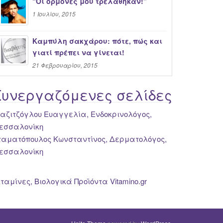
“Oι ορμόνες μου τρελάθηκαν!”
1 Ιουλίου, 2015
Καμπύλη σακχάρου: πότε, πώς και
γιατί πρέπει να γίνεται!
21 Φεβρουαρίου, 2015
Συνεργαζόμενες σελίδες
ιαζιτζόγλου Ευαγγελία, Ενδοκρινολόγος,
εσσαλονίκη
ταματόπουλος Κωνσταντίνος, Δερματολόγος,
εσσαλονίκη
ιταμίνες, Βιολογικά Προϊόντα Vitamino.gr