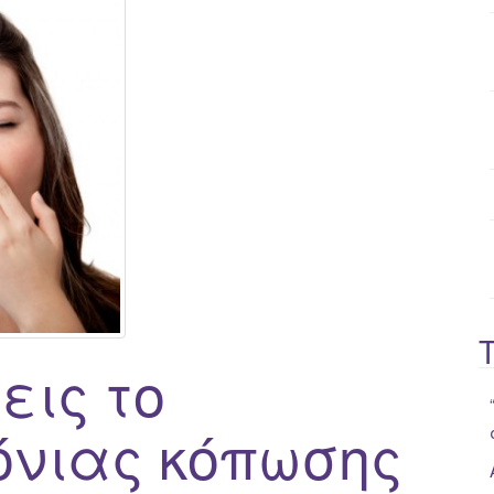
o
r
:
εις το
όνιας κόπωσης