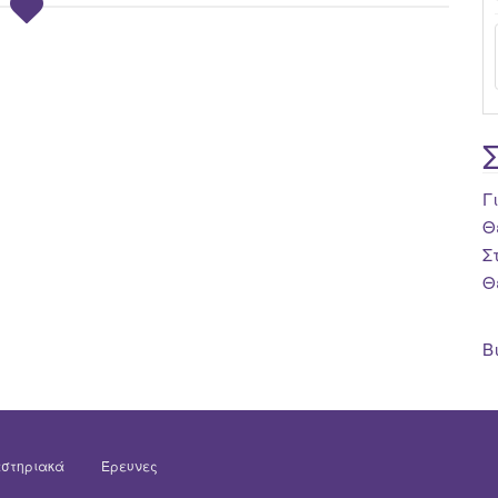
Γ
Θ
Σ
Θ
Β
στηριακά
Έρευνες