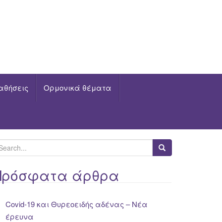
αθήσεις
Ορμονικά θέματα
Πρόσφατα άρθρα
Covid-19 και Θυρεοειδής αδένας – Νέα
έρευνα