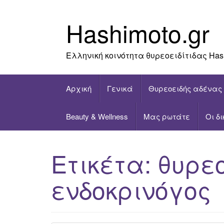
Skip
to
Hashimoto.gr
content
Ελληνική κοινότητα θυρεοειδίτιδας Has
Αρχική
Γενικά
Θυρεοειδής αδένας
Beauty & Wellness
Μας ρωτάτε
Οι δ
Ετικέτα:
θυρε
ενδοκρινόγος