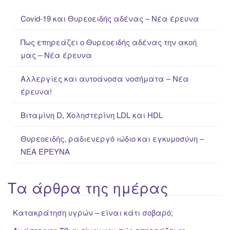
c
Covid-19 και Θυρεοειδής αδένας – Νέα έρευνα
h
f
Πως επηρεάζει ο Θυρεοειδής αδένας την ακοή
o
μας – Νέα έρευνα
r
:
Αλλεργίες και αυτοάνοσα νοσήματα – Νέα
έρευνα!
Βιταμίνη D, Χοληστερίνη LDL και HDL
Θυρεοειδής, ραδιενεργό ιώδιο και εγκυμοσύνη –
ΝΕΑ ΈΡΕΥΝΑ
Τα άρθρα της ημέρας
Κατακράτηση υγρών – είναι κάτι σοβαρό;