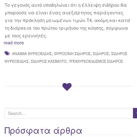
Το γεγονός αυτό υποδηλώνει ότι η έλλειψη σιδήρου θα
μπορούσε να είναι ένας ανεξάρτητος παράγοντας
για την πρόκληση μειωμένων τιμών Τ4, ακόμη και κατά
τη διάρκεια του πρώτου τριμήνου της κύησης, σύμφωνα
με τους ερευνητές.
read more
,
,
,
ΑΝΑΙΜΊΑ ΘΥΡΕΟΕΙΔΉΣ
ΘΥΡΟΞΊΝΗ ΣΊΔΗΡΟΣ
ΣΊΔΗΡΟΣ
ΣΙΔΗΡΟΣ
,
,
ΘΥΡΕΟΕΙΔΉΣ
ΣΊΔΗΡΟΣ ΧΑΣΙΜΌΤΟ
ΥΠΟΘΥΡΕΟΕΙΔΙΣΜΌΣ ΣΊΔΗΡΟΣ
S
e
a
Πρόσφατα άρθρα
r