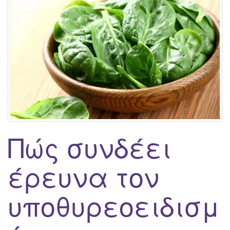
g
a
t
i
o
n
Πώς συνδέει
έρευνα τον
υποθυρεοειδισμ