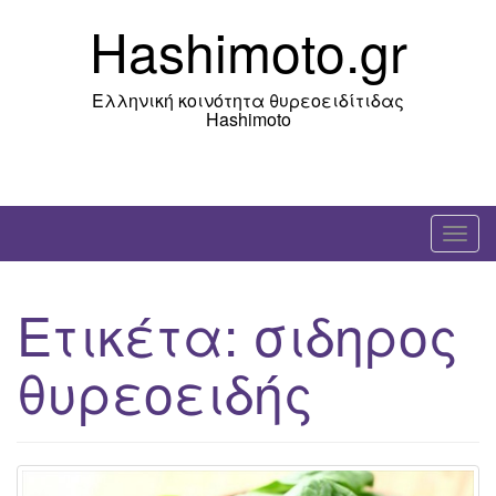
Skip
Hashimoto.gr
to
content
Ελληνική κοινότητα θυρεοειδίτιδας
Hashimoto
T
o
g
Ετικέτα:
σιδηρος
g
l
θυρεοειδής
e
n
a
v
i