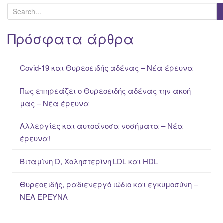
S
e
a
Πρόσφατα άρθρα
r
c
Covid-19 και Θυρεοειδής αδένας – Νέα έρευνα
h
f
Πως επηρεάζει ο Θυρεοειδής αδένας την ακοή
o
μας – Νέα έρευνα
r
:
Αλλεργίες και αυτοάνοσα νοσήματα – Νέα
έρευνα!
Βιταμίνη D, Χοληστερίνη LDL και HDL
Θυρεοειδής, ραδιενεργό ιώδιο και εγκυμοσύνη –
ΝΕΑ ΈΡΕΥΝΑ