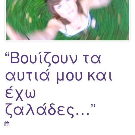
g
a
t
i
o
n
“Βουίζουν τα
αυτιά μου και
έχω
ζαλάδες…”