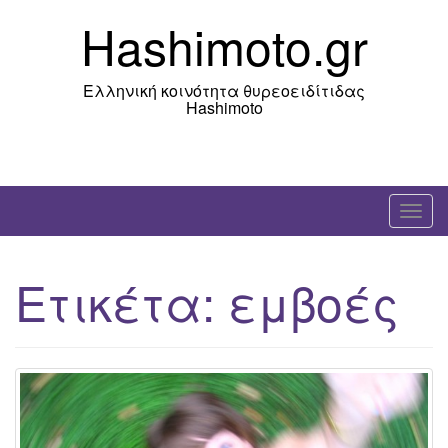
Skip
Hashimoto.gr
to
content
Ελληνική κοινότητα θυρεοειδίτιδας
Hashimoto
T
o
g
Ετικέτα:
εμβοές
g
l
e
n
a
v
i