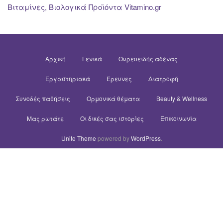
Βιταμίνες, Βιολογικά Προϊόντα Vitamino.gr
Αρχική
Γενικά
Θυρεοειδής αδένας
Εργαστηριακά
Έρευνες
Διατροφή
Συνοδές παθήσεις
Ορμονικά θέματα
Beauty & Wellness
Μας ρωτάτε
Οι δικές σας ιστορίες
Επικοινωνία
Unite Theme
powered by
WordPress
.