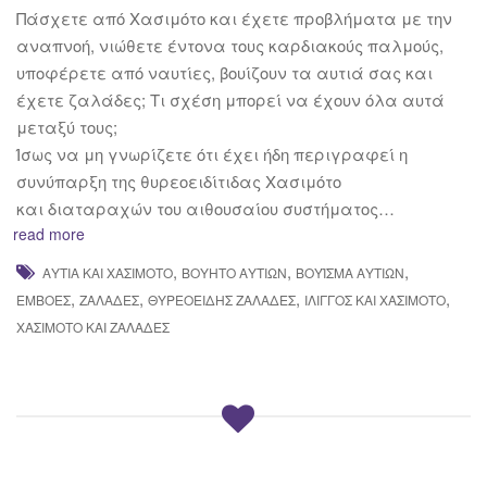
Πάσχετε από Χασιμότο και έχετε προβλήματα με την
αναπνοή, νιώθετε έντονα τους καρδιακούς παλμούς,
υποφέρετε από ναυτίες, βουίζουν τα αυτιά σας και
έχετε ζαλάδες; Τι σχέση μπορεί να έχουν όλα αυτά
μεταξύ τους;
Ίσως να μη γνωρίζετε ότι έχει ήδη περιγραφεί η
συνύπαρξη της θυρεοειδίτιδας Χασιμότο
και διαταραχών του αιθουσαίου συστήματος…
read more
,
,
,
ΑΥΤΙΆ ΚΑΙ ΧΑΣΙΜΌΤΟ
ΒΟΥΗΤΌ ΑΥΤΙΏΝ
ΒΟΎΙΣΜΑ ΑΥΤΙΏΝ
,
,
,
,
ΕΜΒΟΈΣ
ΖΑΛΆΔΕΣ
ΘΥΡΕΟΕΙΔΉΣ ΖΑΛΆΔΕΣ
ΊΛΙΓΓΟΣ ΚΑΙ ΧΑΣΙΜΌΤΟ
ΧΑΣΙΜΌΤΟ ΚΑΙ ΖΑΛΆΔΕΣ