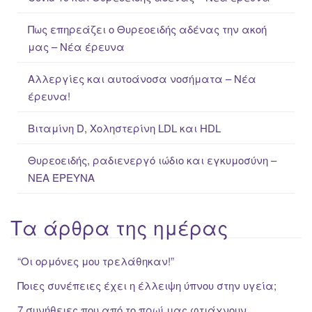
h
f
Πως επηρεάζει ο Θυρεοειδής αδένας την ακοή
o
μας – Νέα έρευνα
r
:
Αλλεργίες και αυτοάνοσα νοσήματα – Νέα
έρευνα!
Βιταμίνη D, Χοληστερίνη LDL και HDL
Θυρεοειδής, ραδιενεργό ιώδιο και εγκυμοσύνη –
ΝΕΑ ΈΡΕΥΝΑ
Τα άρθρα της ημέρας
“Oι ορμόνες μου τρελάθηκαν!”
Ποιες συνέπειες έχει η έλλειψη ύπνου στην υγεία;
7 συνήθειες που από το πρωί μας φτιάχνουν