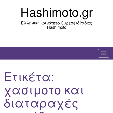
Skip
Hashimoto.gr
to
content
Ελληνική κοινότητα θυρεοειδίτιδας
Hashimoto
T
o
g
Ετικέτα:
g
l
χασιμοτο και
e
n
διαταραχές
a
v
i