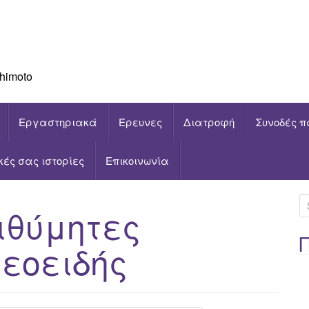
himoto
Εργαστηριακά
Έρευνες
Διατροφή
Συνοδές π
ικές σας ιστορίες
Επικοινωνία
S
ιθύμητες
e
a
εοειδής
r
c
h
f