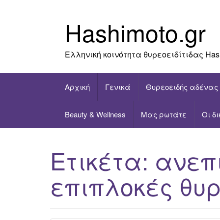
Skip
to
Hashimoto.gr
content
Ελληνική κοινότητα θυρεοειδίτιδας Has
Αρχική
Γενικά
Θυρεοειδής αδένας
Beauty & Wellness
Μας ρωτάτε
Οι δ
Ετικέτα:
ανεπ
επιπλοκές θυρ