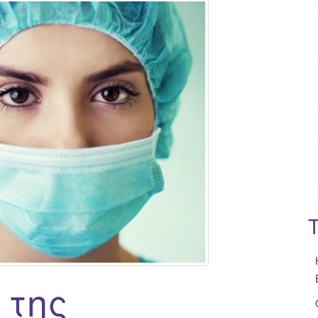
o
r
:
 της