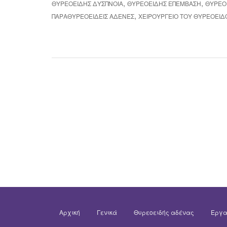
,
,
ΘΥΡΕΟΕΙΔΉΣ ΔΎΣΠΝΟΙΑ
ΘΥΡΕΟΕΙΔΉΣ ΕΠΈΜΒΑΣΗ
ΘΥΡΕΟ
,
ΠΑΡΑΘΥΡΕΟΕΙΔΕΊΣ ΑΔΈΝΕΣ
ΧΕΙΡΟΥΡΓΕΊΟ ΤΟΥ ΘΥΡΕΟΕΙΔ
Αρχική
Γενικά
Θυρεοειδής αδένας
Εργα