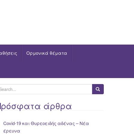
αθήσεις
Ορμονικά θέματα
Πρόσφατα άρθρα
Covid-19 και Θυρεοειδής αδένας – Νέα
έρευνα