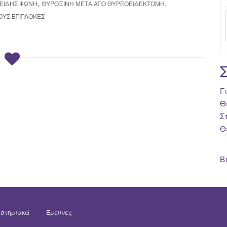
,
,
ΕΙΔΉΣ ΦΩΝΉ
ΘΥΡΟΞΊΝΗ ΜΕΤΆ ΑΠΌ ΘΥΡΕΟΕΙΔΕΚΤΟΜΉ
ΟΎΣ ΕΠΙΠΛΟΚΈΣ
Γ
Θ
Σ
Θ
Β
στηριακά
Έρευνες