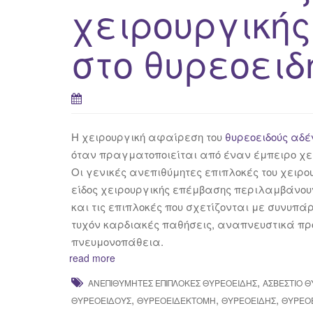
χειρουργική
στο θυρεοειδ
Η χειρουργική αφαίρεση του
θυρεοειδούς αδ
όταν πραγματοποιείται από έναν έμπειρο χει
Οι γενικές ανεπιθύμητες επιπλοκές του χειρο
είδος χειρουργικής επέμβασης περιλαμβάνουν
και τις επιπλοκές που σχετίζονται με συνυπ
τυχόν καρδιακές παθήσεις, αναπνευστικά πρ
πνευμονοπάθεια.
read more
,
ΑΝΕΠΙΘΎΜΗΤΕΣ ΕΠΙΠΛΟΚΈΣ ΘΥΡΕΟΕΙΔΉΣ
ΑΣΒΕΣΤΙΟ 
,
,
,
ΘΥΡΕΟΕΙΔΟΎΣ
ΘΥΡΕΟΕΙΔΕΚΤΟΜΉ
ΘΥΡΕΟΕΙΔΉΣ
ΘΥΡΕΟ