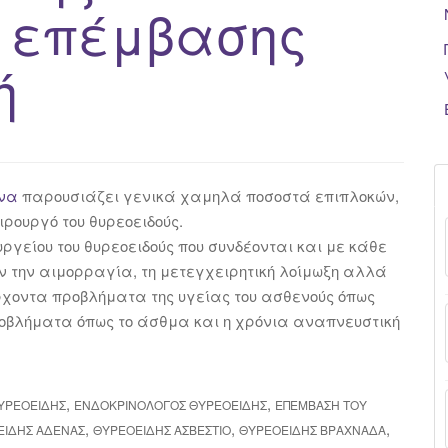
ς επέμβασης
ή
ένα
παρουσιάζει γενικά χαμηλά ποσοστά επιπλοκών,
ρουργό του θυρεοειδούς.
υργείου του θυρεοειδούς που συνδέονται και με κάθε
 την αιμορραγία, τη μετεγχειρητική λοίμωξη αλλά
άρχοντα προβλήματα της υγείας του ασθενούς όπως
οβλήματα όπως το άσθμα και η χρόνια αναπνευστική
,
,
ΘΥΡΕΟΕΙΔΉΣ
ΕΝΔΟΚΡΙΝΟΛΌΓΟΣ ΘΥΡΕΟΕΙΔΉΣ
ΕΠΈΜΒΑΣΗ ΤΟΥ
,
,
,
ΕΙΔΉΣ ΑΔΈΝΑΣ
ΘΥΡΕΟΕΙΔΉΣ ΑΣΒΈΣΤΙΟ
ΘΥΡΕΟΕΙΔΉΣ ΒΡΑΧΝΆΔΑ