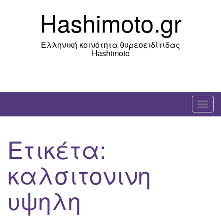
Skip
Hashimoto.gr
to
content
Ελληνική κοινότητα θυρεοειδίτιδας
Hashimoto
T
o
g
Ετικέτα:
g
l
καλσιτονινη
e
n
υψηλη
a
v
i