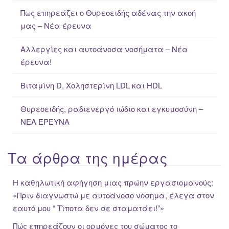
f
Πως επηρεάζει ο Θυρεοειδής αδένας την ακοή
o
μας – Νέα έρευνα
r
:
Αλλεργίες και αυτοάνοσα νοσήματα – Νέα
έρευνα!
Βιταμίνη D, Χοληστερίνη LDL και HDL
Θυρεοειδής, ραδιενεργό ιώδιο και εγκυμοσύνη –
ΝΕΑ ΈΡΕΥΝΑ
Τα άρθρα της ημέρας
Η καθηλωτική αφήγηση μιας πρώην εργασιομανούς:
«Πριν διαγνωστώ με αυτοάνοσο νόσημα, έλεγα στον
εαυτό μου “ Τίποτα δεν σε σταματάει!”»
Πώς επηρεάζουν οι ορμόνες του σώματος το