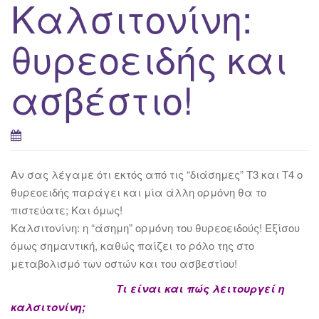
Καλσιτονίνη:
θυρεοειδής και
ασβέστιο!
Αν σας λέγαμε ότι εκτός από τις “διάσημες” T3 και T4 ο
θυρεοειδής παράγει και μία άλλη ορμόνη θα το
πιστεύατε; Και όμως!
Καλσιτονίνη: η “άσημη” ορμόνη του θυρεοειδούς! Εξίσου
όμως σημαντική, καθώς παίζει το ρόλο της στο
μεταβολισμό των οστών και του ασβεστίου!
Tι είναι και πώς λειτουργεί η
καλσιτονίνη;