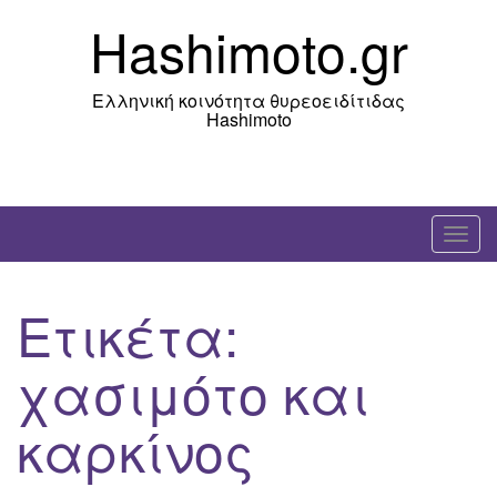
Skip
Hashimoto.gr
to
content
Ελληνική κοινότητα θυρεοειδίτιδας
Hashimoto
T
o
g
Ετικέτα:
g
l
χασιμότο και
e
n
καρκίνος
a
v
i