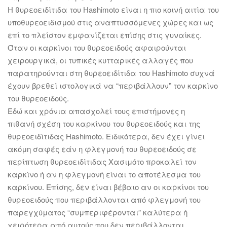
Η θυρεοειδίτιδα του Hashimoto είναι η πιο κοινή αιτία του
υποθυρεοειδισμού στις αναπτυσσόμενες χώρες και ως
επί το πλείστον εμφανίζεται επίσης στις γυναίκες.
Όταν οι καρκίνοι του θυρεοειδούς αφαιρούνται
χειρουργικά, οι τυπικές κυτταρικές αλλαγές που
παρατηρούνται στη θυρεοειδίτιδα του Hashimoto συχνά
έχουν βρεθεί ιστολογικά να “περιβάλλουν” τον καρκίνο
του θυρεοειδούς.
Εδώ και χρόνια απασχολεί τους επιστήμονες η
πιθανή σχέση του καρκίνου του θυρεοειδούς και της
θυρεοειδίτιδας Hashimoto. Ειδικότερα, δεν έχει γίνει
ακόμη σαφές εάν η φλεγμονή του θυρεοειδούς σε
περίπτωση θυρεοειδίτιδας Χασιμότο προκαλεί τον
καρκίνο ή αν η φλεγμονή είναι το αποτέλεσμα του
καρκίνου. Επίσης, δεν είναι βέβαιο αν οι καρκίνοι του
θυρεοειδούς που περιβάλλονται από φλεγμονή του
παρεγχύματος “συμπεριφέρονται” καλύτερα ή
χειρότερα από αυτούς που δεν περιβάλλονται.