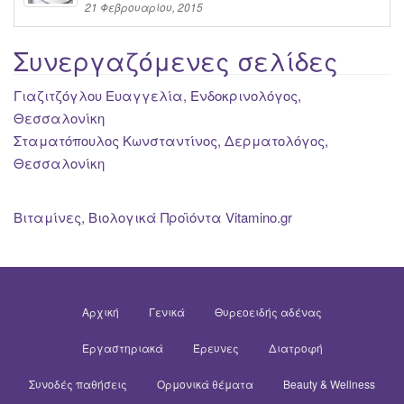
21 Φεβρουαρίου, 2015
Συνεργαζόμενες σελίδες
Γιαζιτζόγλου Ευαγγελία, Ενδοκρινολόγος,
Θεσσαλονίκη
Σταματόπουλος Κωνσταντίνος, Δερματολόγος,
Θεσσαλονίκη
Βιταμίνες, Βιολογικά Προϊόντα Vitamino.gr
Αρχική
Γενικά
Θυρεοειδής αδένας
Εργαστηριακά
Έρευνες
Διατροφή
Συνοδές παθήσεις
Ορμονικά θέματα
Beauty & Wellness