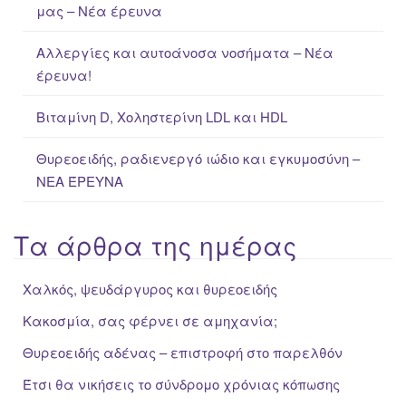
μας – Νέα έρευνα
r
:
Αλλεργίες και αυτοάνοσα νοσήματα – Νέα
έρευνα!
Βιταμίνη D, Χοληστερίνη LDL και HDL
Θυρεοειδής, ραδιενεργό ιώδιο και εγκυμοσύνη –
ΝΕΑ ΈΡΕΥΝΑ
Τα άρθρα της ημέρας
Χαλκός, ψευδάργυρος και θυρεοειδής
Κακοσμία, σας φέρνει σε αμηχανία;
Θυρεοειδής αδένας – επιστροφή στο παρελθόν
Έτσι θα νικήσεις το σύνδρομο χρόνιας κόπωσης