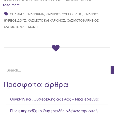
read more
,
,
ΘΗΛΏΔΕΣ ΚΑΡΚΊΝΩΜΑ
ΚΑΡΚΊΝΟΣ ΘΥΡΕΟΕΙΔΉΣ
ΚΑΡΚΊΝΟΣ
,
,
,
ΘΥΡΕΟΕΙΔΟΎΣ
ΧΑΣΙΜΌΤΟ ΚΑΙ ΚΑΡΚΊΝΟΣ
ΧΑΣΙΜΟΤΟ ΚΑΡΚΙΝΟΣ
ΧΑΣΙΜΌΤΟ ΦΛΕΓΜΟΝΉ
S
e
a
Πρόσφατα άρθρα
r
c
Covid-19 και Θυρεοειδής αδένας – Νέα έρευνα
h
f
Πως επηρεάζει ο Θυρεοειδής αδένας την ακοή
o