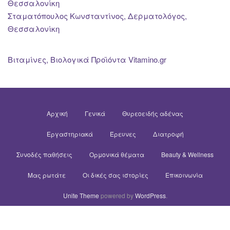
Θεσσαλονίκη
Σταματόπουλος Κωνσταντίνος, Δερματολόγος,
Θεσσαλονίκη
Βιταμίνες, Βιολογικά Προϊόντα Vitamino.gr
Αρχική
Γενικά
Θυρεοειδής αδένας
Εργαστηριακά
Έρευνες
Διατροφή
Συνοδές παθήσεις
Ορμονικά θέματα
Beauty & Wellness
Μας ρωτάτε
Οι δικές σας ιστορίες
Επικοινωνία
Unite Theme
powered by
WordPress
.