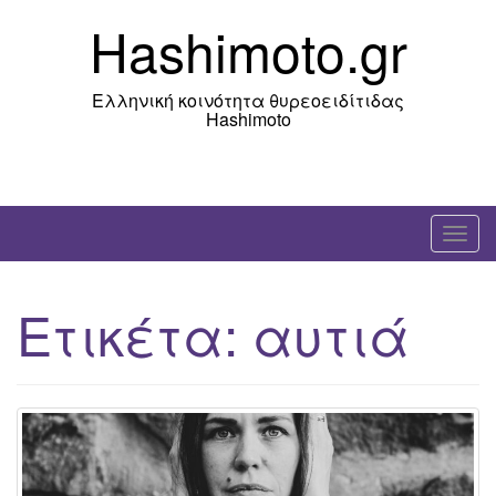
Skip
Hashimoto.gr
to
content
Ελληνική κοινότητα θυρεοειδίτιδας
Hashimoto
T
o
g
Ετικέτα:
αυτιά
g
l
e
n
a
v
i