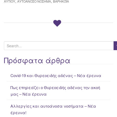
,
,
ΑΥΤΙΟΎ
ΑΥΤΟΆΝΟΣΟ ΝΌΣΗΜΑ
ΒΑΡΗΚΟΪ́Α
S
e
a
Πρόσφατα άρθρα
r
c
Covid-19 και Θυρεοειδής αδένας – Νέα έρευνα
h
f
Πως επηρεάζει ο Θυρεοειδής αδένας την ακοή
o
μας – Νέα έρευνα
r
:
Αλλεργίες και αυτοάνοσα νοσήματα – Νέα
έρευνα!