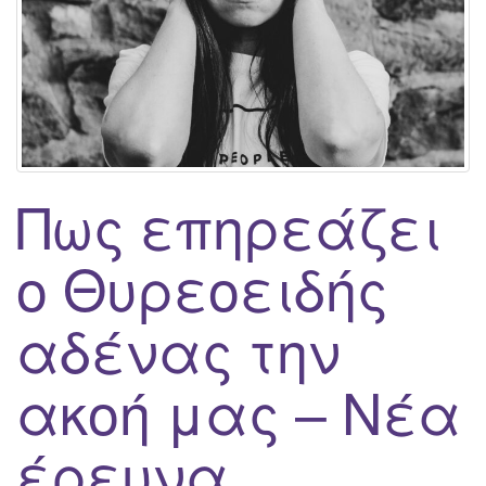
g
a
t
i
o
n
Πως επηρεάζει
ο Θυρεοειδής
αδένας την
ακοή μας – Νέα
έρευνα