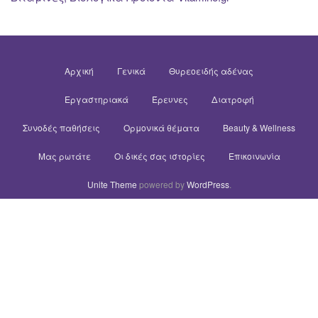
Αρχική
Γενικά
Θυρεοειδής αδένας
Εργαστηριακά
Έρευνες
Διατροφή
Συνοδές παθήσεις
Ορμονικά θέματα
Beauty & Wellness
Μας ρωτάτε
Οι δικές σας ιστορίες
Επικοινωνία
Unite Theme
powered by
WordPress
.