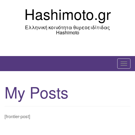
Skip
Hashimoto.gr
to
content
Ελληνική κοινότητα θυρεοειδίτιδας
Hashimoto
T
o
g
My Posts
g
l
e
n
[frontier-post]
a
v
i