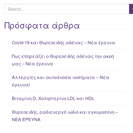
S
e
a
Πρόσφατα άρθρα
r
c
Covid-19 και Θυρεοειδής αδένας – Νέα έρευνα
h
f
Πως επηρεάζει ο Θυρεοειδής αδένας την ακοή
o
μας – Νέα έρευνα
r
:
Αλλεργίες και αυτοάνοσα νοσήματα – Νέα
έρευνα!
Βιταμίνη D, Χοληστερίνη LDL και HDL
Θυρεοειδής, ραδιενεργό ιώδιο και εγκυμοσύνη –
ΝΕΑ ΈΡΕΥΝΑ