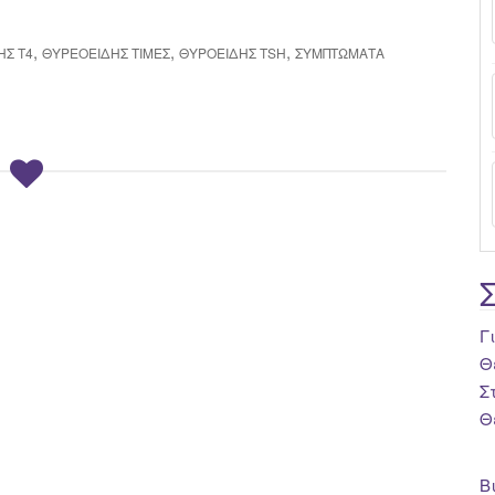
,
,
,
ΉΣ Τ4
ΘΥΡΕΟΕΙΔΉΣ ΤΙΜΈΣ
ΘΥΡΟΕΙΔΗΣ TSH
ΣΥΜΠΤΏΜΑΤΑ
Γ
Θ
Σ
Θ
Β