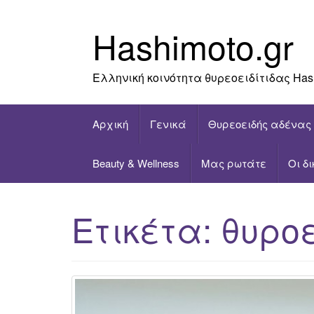
Skip
to
Hashimoto.gr
content
Ελληνική κοινότητα θυρεοειδίτιδας Has
Αρχική
Γενικά
Θυρεοειδής αδένας
Beauty & Wellness
Μας ρωτάτε
Οι δ
Ετικέτα:
θυρο