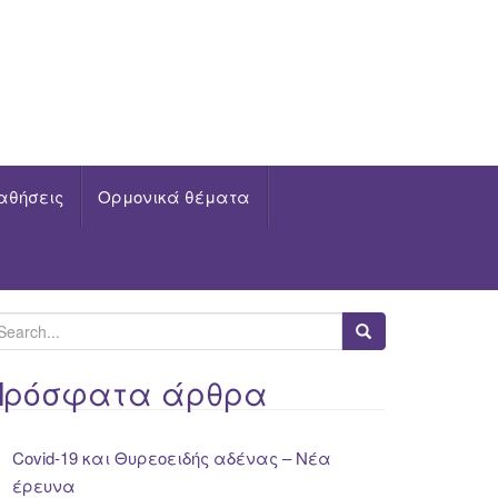
αθήσεις
Ορμονικά θέματα
Πρόσφατα άρθρα
Covid-19 και Θυρεοειδής αδένας – Νέα
έρευνα