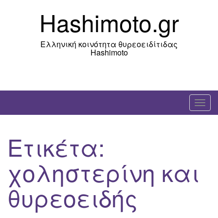
Skip
Hashimoto.gr
to
content
Ελληνική κοινότητα θυρεοειδίτιδας
Hashimoto
T
o
g
Ετικέτα:
g
l
χοληστερίνη και
e
n
θυρεοειδής
a
v
i