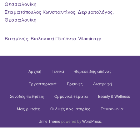
Θεσσαλονίκη
Σταματόπουλος Κωνσταντίνος, Δερματολόγος,
Θεσσαλονίκη
Βιταμίνες, Βιολογικά Προϊόντα Vitamino.gr
Αρχική
Γενικά
Θυρεοειδής αδένας
Εργαστηριακά
Έρευνες
Διατροφή
Συνοδές παθήσεις
Ορμονικά θέματα
Beauty & Wellness
Μας ρωτάτε
Οι δικές σας ιστορίες
Επικοινωνία
Unite Theme
powered by
WordPress
.