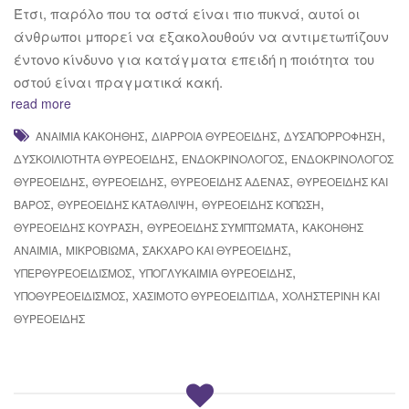
Έτσι, παρόλο που τα οστά είναι πιο πυκνά, αυτοί οι
άνθρωποι μπορεί να εξακολουθούν να αντιμετωπίζουν
έντονο κίνδυνο για κατάγματα επειδή η ποιότητα του
οστού είναι πραγματικά κακή.
read more
,
,
,
ΑΝΑΙΜΊΑ ΚΑΚΟΉΘΗΣ
ΔΙΆΡΡΟΙΑ ΘΥΡΕΟΕΙΔΉΣ
ΔΥΣΑΠΟΡΡΌΦΗΣΗ
,
,
ΔΥΣΚΟΙΛΙΌΤΗΤΑ ΘΥΡΕΟΕΙΔΉΣ
ΕΝΔΟΚΡΙΝΟΛΌΓΟΣ
ΕΝΔΟΚΡΙΝΟΛΌΓΟΣ
,
,
,
ΘΥΡΕΟΕΙΔΉΣ
ΘΥΡΕΟΕΙΔΉΣ
ΘΥΡΕΟΕΙΔΉΣ ΑΔΈΝΑΣ
ΘΥΡΕΟΕΙΔΉΣ ΚΑΙ
,
,
,
ΒΆΡΟΣ
ΘΥΡΕΟΕΙΔΉΣ ΚΑΤΆΘΛΙΨΗ
ΘΥΡΕΟΕΙΔΉΣ ΚΌΠΩΣΗ
,
,
ΘΥΡΕΟΕΙΔΉΣ ΚΟΎΡΑΣΗ
ΘΥΡΕΟΕΙΔΉΣ ΣΥΜΠΤΏΜΑΤΑ
ΚΑΚΟΉΘΗΣ
,
,
,
ΑΝΑΙΜΊΑ
ΜΙΚΡΟΒΊΩΜΑ
ΣΆΚΧΑΡΟ ΚΑΙ ΘΥΡΕΟΕΙΔΉΣ
,
,
ΥΠΕΡΘΥΡΕΟΕΙΔΙΣΜΌΣ
ΥΠΟΓΛΥΚΑΙΜΊΑ ΘΥΡΕΟΕΙΔΉΣ
,
,
ΥΠΟΘΥΡΕΟΕΙΔΙΣΜΌΣ
ΧΑΣΙΜΟΤΟ ΘΥΡΕΟΕΙΔΊΤΙΔΑ
ΧΟΛΗΣΤΕΡΊΝΗ ΚΑΙ
ΘΥΡΕΟΕΙΔΉΣ