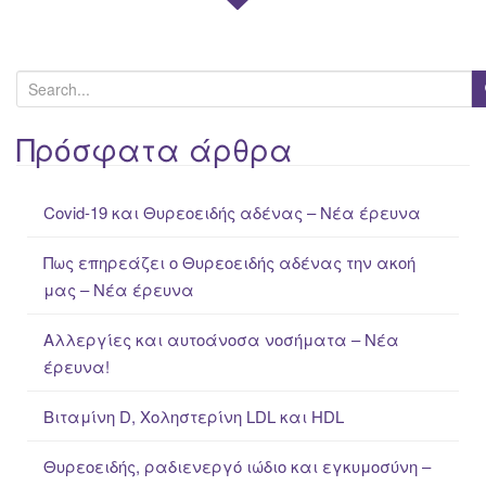
S
e
a
Πρόσφατα άρθρα
r
c
Covid-19 και Θυρεοειδής αδένας – Νέα έρευνα
h
f
Πως επηρεάζει ο Θυρεοειδής αδένας την ακοή
o
μας – Νέα έρευνα
r
:
Αλλεργίες και αυτοάνοσα νοσήματα – Νέα
έρευνα!
Βιταμίνη D, Χοληστερίνη LDL και HDL
Θυρεοειδής, ραδιενεργό ιώδιο και εγκυμοσύνη –