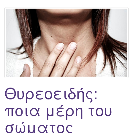
g
a
t
i
o
n
Θυρεοειδής:
ποια μέρη του
σώματος